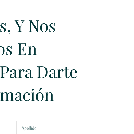
s, Y Nos
os En
Para Darte
rmación