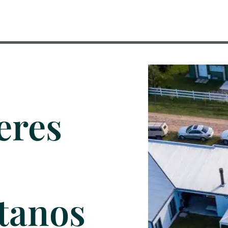
eres
tanos